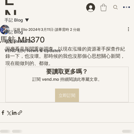
N
手記 Blog
D
泓臻 Elio
2024年3月11日
讀畢需時 2 分鐘
手記 Blog
馬航 MH370
研究 Research
因應看見新聞重啟調查，以現在泓臻的資源著手探查作紀
VEND 動向 News & Updates
錄一下，也沒壞。那時候的我也沒那個心思想關心新聞，
現在能做到的、都做。
要讀取更多嗎？
訂閱 vend.mo 持續閱讀此專屬文章。
立即訂閱