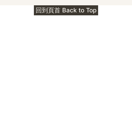
護身符升級新解 · The Mark That
回到頁首 Back to Top
Unlocks
公告｜護身符珠寶升級——刻字啟動祈禱超渡 敬
告諸位善信， 泓臻 Elio 設計及委托出品的護身
符珠寶，迎來一項重要升級。 部份作品以激光銘
刻字印，記有金屬成色與出品儀式節期——即 E
Au750 24OS、E Ti999 25WS 那一行。 在神
靈董事會的聖允下，持有字印的護身符，即日起
可啟用以下祈禱文。無字印者則不具此效力，亦
不接受事後補印——能印的，一定已經印上了。
飯前或飯後皆可，無需任何形