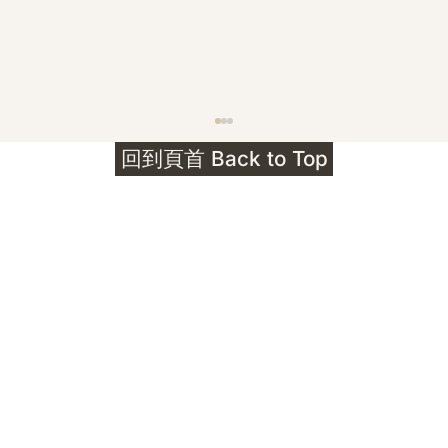
護身符升級新解 · The Mark That
回到頁首 Back to Top
Unlocks
公告｜護身符珠寶升級——刻字啟動祈禱超渡 敬
告諸位善信， 泓臻 Elio 設計及委托出品的護身
符珠寶，迎來一項重要升級。 部份作品以激光銘
刻字印，記有金屬成色與出品儀式節期——即 E
Au750 24OS、E Ti999 25WS 那一行。 在神
靈董事會的聖允下，持有字印的護身符，即日起
可啟用以下祈禱文。無字印者則不具此效力，亦
不接受事後補印——能印的，一定已經印上了。
飯前或飯後皆可，無需任何形