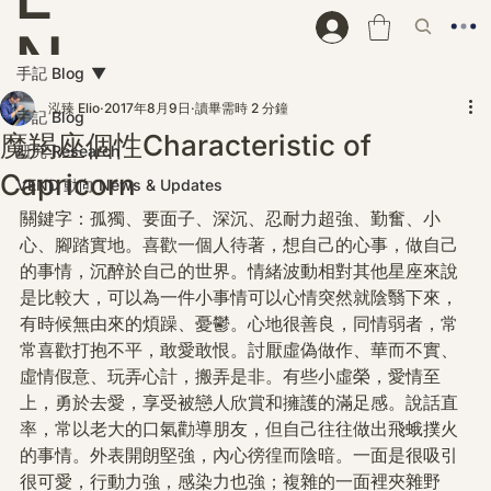
N
手記 Blog
D
泓臻 Elio
2017年8月9日
讀畢需時 2 分鐘
手記 Blog
魔羯座個性Characteristic of
研究 Research
Capricorn
VEND 動向 News & Updates
關鍵字：孤獨、要面子、深沉、忍耐力超強、勤奮、小
心、腳踏實地。喜歡一個人待著，想自己的心事，做自己
的事情，沉醉於自己的世界。情緒波動相對其他星座來說
是比較大，可以為一件小事情可以心情突然就陰翳下來，
有時候無由來的煩躁、憂鬱。心地很善良，同情弱者，常
常喜歡打抱不平，敢愛敢恨。討厭虛偽做作、華而不實、
虛情假意、玩弄心計，搬弄是非。有些小虛榮，愛情至
上，勇於去愛，享受被戀人欣賞和擁護的滿足感。說話直
率，常以老大的口氣勸導朋友，但自己往往做出飛蛾撲火
的事情。外表開朗堅強，內心徬徨而陰暗。一面是很吸引
很可愛，行動力強，感染力也強；複雜的一面裡夾雜野