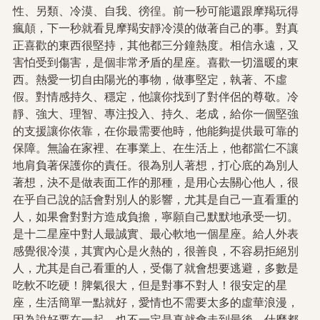
性、另類、冷漠、自我、徬徨。前一秒可能還跟摩羯玩得
瘋顛，下一秒就看見摩羯安靜冷漠的做著自己的事。對真
正喜歡的東西很堅持，其他都三分鐘熱度。相信永遠，又
害怕受到傷害，是個非常矛盾的星座。喜歡一切溫暖的東
西。熱愛一切自由陽光的事物，做事堅定，執著、不虛
假。對情感持久、穩定，他讓你找到了對伴侶的尊敬。冷
靜、強大、理智、專注投入、持久、老成，給你一個堅強
的支援讓你依靠，在你最需要他時，他能夠提供最可靠的
保障。無論在家裡、在事業上、在生活上，他都當仁不讓
地肩負著保護你的責任。很為別人著想，打心底的為別人
著想，決不是做表面工作的那種，是用心去關心他人，很
在乎自己說的話會對別人的影響，尤其是自己一直看重的
人，如果會對對方造成負擔，寧願自己默默地承受一切。
是十二星座中對人最誠實、最心軟地一個星座。給人外表
感覺很冷漠，其實內心是火熱的，很善良，不容易拒絕別
人，尤其是自己看重的人，受傷了就會想要逃避，多數是
吃軟不吃硬！脾氣很大，但是對事不對人！很安定的星
座，生活簡單一點就好，愛情也不需要太多的虛華浪漫，
因為說好要在一起，也不一定是真就會走到最後，什麼都