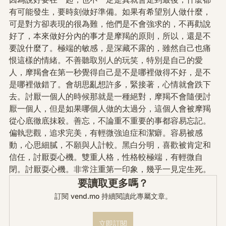
有可能發生，要時刻做好準備。如果有希望別人做什麼，
可是對方卻表現的很為難，他們是不會強求的，不再勸說
好了，本來做好分內的事才是摩羯的原則，所以，還是不
要說什麼了。極端的敏感，是深藏不露的，雖然自己也痛
恨這樣的情緒。不善聽取別人的玩笑，特別是自己的愛
人，摩羯會在第一秒覺得自己是不是哪裡做得不好，是不
是哪裡做錯了。會胡思亂想許多，緊接著，心情就會跌下
去。討厭一個人的時候那就是一種絕對，摩羯不會隨便討
厭一個人，但是如果哪個人做的太過分，這個人會被摩羯
從心底徹底抹殺。善忘，不論重不重要的事都容易忘記。
偏執悲觀，追求完美，有輕微強迫症和潔癖。容易被感
動，心思細膩，不願與人計較。黑白分明，喜歡被肯定和
信任，討厭耍心機。雙重人格，性格較極端，有輕微自
閉。討厭耍心機。非常注重第一印象，幾乎一見定生死。
要讀取更多嗎？
訂閱 vend.mo 持續閱讀此專屬文章。
立即訂閱