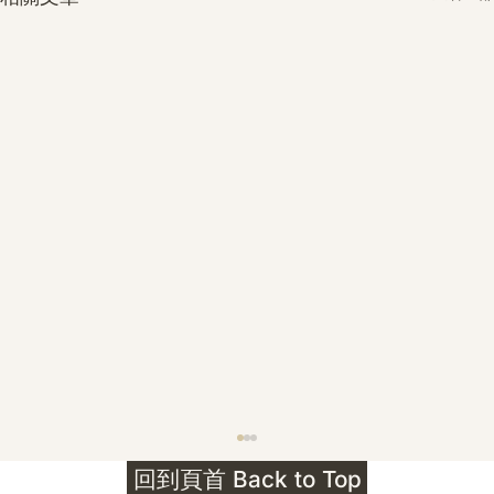
護身符升級新解 · The Mark That
回到頁首 Back to Top
Unlocks