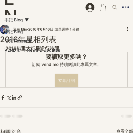
N
手記 Blog
D
泓臻 Elio
2016年6月16日
讀畢需時 1 分鐘
手記 Blog
2016年星相列表
研究 Research
2016年重大行星逆行時間
VEND 動向 News & Updates
要讀取更多嗎？
訂閱 vend.mo 持續閱讀此專屬文章。
立即訂閱
查看全部
相關文章