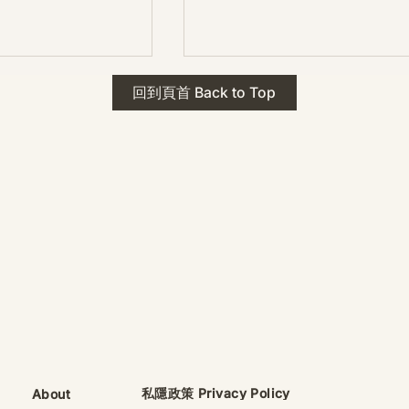
 · The Mark
2026年 貝加爾湖 行程
回到頁首 Back to Top
ks
藍色貝加爾湖經典6日行程
珠寶升級——刻字啟
（2026/8/9 出發）
敬告諸位善信， 泓臻
及委托出品的護身符珠
重要升級。 部份作
字印，記有金屬成色
——即 E Au750
999 25WS 那一行。
的聖允下，持有字印
日起可啟用以下祈禱
則不具此效力，亦不
——能印的，一定已
飯前或飯後皆可，無
私隱政策 Privacy Policy
About