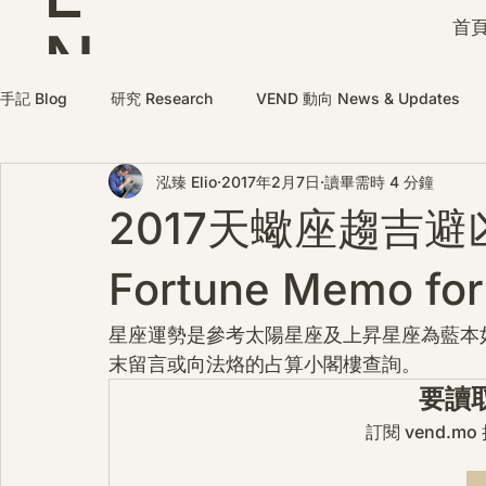
首頁
N
D
手記 Blog
研究 Research
VEND 動向 News & Updates
泓臻 Elio
2017年2月7日
讀畢需時 4 分鐘
2017天蠍座趨吉避
Fortune Memo for
星座運勢是參考太陽星座及上昇星座為藍本
末留言或向法烙的占算小閣樓查詢。
要讀
訂閱 vend.