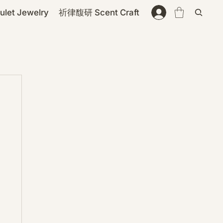
et Jewelry
祈律馥研 Scent Craft