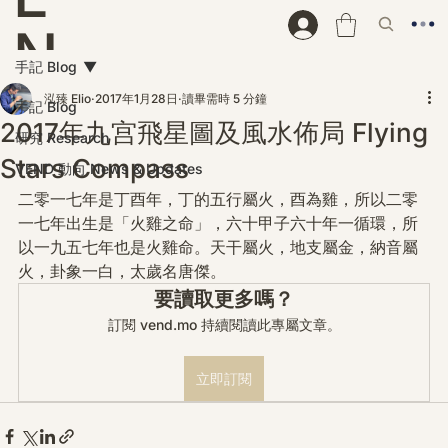
N
手記 Blog
D
泓臻 Elio
2017年1月28日
讀畢需時 5 分鐘
手記 Blog
2017年九宫飛星圖及風水佈局 Flying
研究 Research
Stars Compass
VEND 動向 News & Updates
二零一七年是丁酉年，丁的五行屬火，酉為雞，所以二零
一七年出生是「火雞之命」，六十甲子六十年一循環，所
以一九五七年也是火雞命。天干屬火，地支屬金，納音屬
火，卦象一白，太歲名唐傑。
要讀取更多嗎？
訂閱 vend.mo 持續閱讀此專屬文章。
立即訂閱