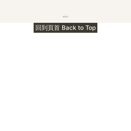
護身符升級新解 · The Mark That
回到頁首 Back to Top
Unlocks
公告｜護身符珠寶升級——刻字啟動祈禱超渡 敬
告諸位善信， 泓臻 Elio 設計及委托出品的護身
符珠寶，迎來一項重要升級。 部份作品以激光銘
刻字印，記有金屬成色與出品儀式節期——即 E
Au750 24OS、E Ti999 25WS 那一行。 在神
靈董事會的聖允下，持有字印的護身符，即日起
可啟用以下祈禱文。無字印者則不具此效力，亦
不接受事後補印——能印的，一定已經印上了。
飯前或飯後皆可，無需任何形