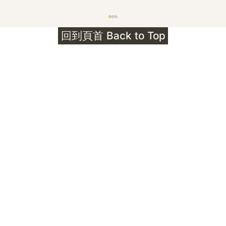
護身符升級新解 · The Mark That
回到頁首 Back to Top
Unlocks
公告｜護身符珠寶升級——刻字啟動祈禱超渡 敬
告諸位善信， 泓臻 Elio 設計及委托出品的護身
符珠寶，迎來一項重要升級。 部份作品以激光銘
刻字印，記有金屬成色與出品儀式節期——即 E
Au750 24OS、E Ti999 25WS 那一行。 在神
靈董事會的聖允下，持有字印的護身符，即日起
可啟用以下祈禱文。無字印者則不具此效力，亦
不接受事後補印——能印的，一定已經印上了。
飯前或飯後皆可，無需任何形