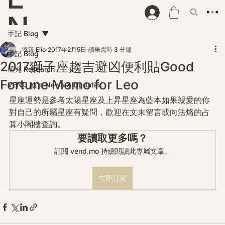
N
手記 Blog
D
泓臻 Elio
2017年2月5日
讀畢需時 3 分鐘
手記 Blog
2017獅子座趨吉避凶便利貼Good
研究 Research
Fortune Memo for Leo
VEND 動向 News & Updates
星座運勢是參考太陽星座及上昇星座為藍本如果親愛的你
對自己的所屬星座有疑問，歡迎在文末留言或向法烙的占
算小閣樓查詢。
要讀取更多嗎？
訂閱 vend.mo 持續閱讀此專屬文章。
立即訂閱