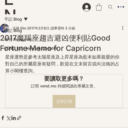
N
手記 Blog
D
泓臻 Elio
2017年2月8日
讀畢需時 3 分鐘
手記 Blog
2017魔羯座趨吉避凶便利貼Good
研究 Research
Fortune Memo for Capricorn
VEND 動向 News & Updates
星座運勢是參考太陽星座及上昇星座為藍本如果親愛的你
對自己的所屬星座有疑問，歡迎在文末留言或向法烙的占
算小閣樓查詢。
要讀取更多嗎？
訂閱 vend.mo 持續閱讀此專屬文章。
立即訂閱