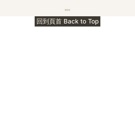
護身符升級新解 · The Mark That
回到頁首 Back to Top
Unlocks
公告｜護身符珠寶升級——刻字啟動祈禱超渡 敬
告諸位善信， 泓臻 Elio 設計及委托出品的護身
符珠寶，迎來一項重要升級。 部份作品以激光銘
刻字印，記有金屬成色與出品儀式節期——即 E
Au750 24OS、E Ti999 25WS 那一行。 在神
靈董事會的聖允下，持有字印的護身符，即日起
可啟用以下祈禱文。無字印者則不具此效力，亦
不接受事後補印——能印的，一定已經印上了。
飯前或飯後皆可，無需任何形