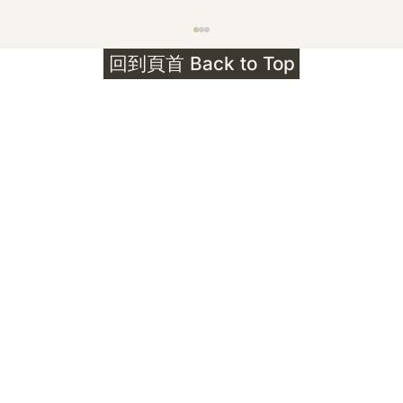
護身符升級新解 · The Mark That
回到頁首 Back to Top
Unlocks
公告｜護身符珠寶升級——刻字啟動祈禱超渡 敬
告諸位善信， 泓臻 Elio 設計及委托出品的護身
符珠寶，迎來一項重要升級。 部份作品以激光銘
刻字印，記有金屬成色與出品儀式節期——即 E
Au750 24OS、E Ti999 25WS 那一行。 在神
靈董事會的聖允下，持有字印的護身符，即日起
可啟用以下祈禱文。無字印者則不具此效力，亦
不接受事後補印——能印的，一定已經印上了。
飯前或飯後皆可，無需任何形