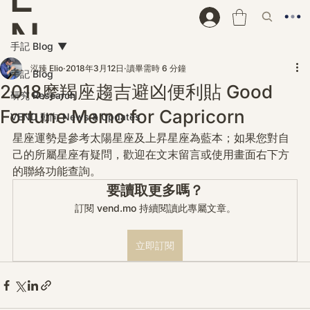
N
手記 Blog
D
泓臻 Elio
2018年3月12日
讀畢需時 6 分鐘
手記 Blog
2018摩羯座趨吉避凶便利貼 Good
研究 Research
Fortune Memo for Capricorn
VEND 動向 News & Updates
星座運勢是參考太陽星座及上昇星座為藍本；如果您對自
己的所屬星座有疑問，歡迎在文末留言或使用畫面右下方
的聯絡功能查詢。
要讀取更多嗎？
訂閱 vend.mo 持續閱讀此專屬文章。
立即訂閱