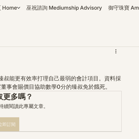
 Home
巫祝諮詢 Mediumship Advisory
御守珠寶 Amul
臻叔能更有效率打理自己最弱的會計項目。資料採
霊董事會賜價目協助數學0分的臻叔免於餓死。
取更多嗎？
mo 持續閱讀此專屬文章。
立即訂閱