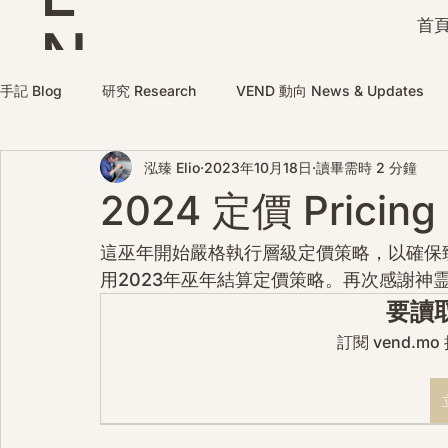
首頁
N
D
手記 Blog
研究 Research
VEND 動向 News & Updates
泓臻 Elio
2023年10月18日
讀畢需時 2 分鐘
2024 定價 Pricing
這巫年開始嚴格執行層級定價策略，以確保
用2023年巫年結算定價策略。再次感謝神
要讀
訂閱 vend.