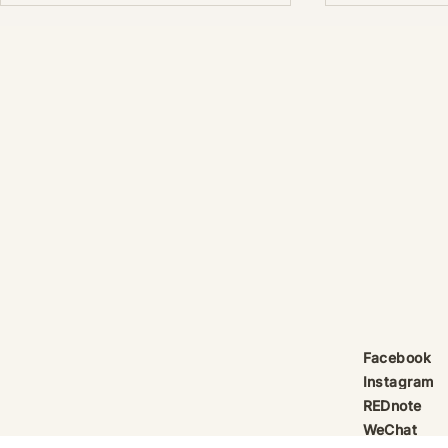
產品線更新：祈律馥研
護身符升級新解
Scentcraft, The Evolution
That Unloc
產品線更新：祈律馥研
公告｜護身符
Scentcraft 更名並非隨興而為，
動祈禱超渡 
而是工藝層次遞進後的一次悄然蛻
Elio 設計
變。 從五年前開始，由韓國線香
寶，迎來一項
製作與中式線香研習出發，歷經茶
品以激光銘刻
療香氣與芳療的探索；再由香薰治
與出品儀式節期
療天然精油香水，步入法式調香的
24OS、E Ti
殿堂。隨著每一次學習帶來的技術
在神靈董事會
積累，工藝層次亦隨之遞增。 結
的護身符，即
合巫術與魔法草藥的基礎，以及趨
文。無字印者
吉避凶的初心，這場關於植物氣息
接受事後補印
Facebook
創作已不再止於單純的香味，而是
經印上了。 
Instagram
揉合了日常生活所需功能、能量復
需任何形
REDnote
位與調香
WeChat