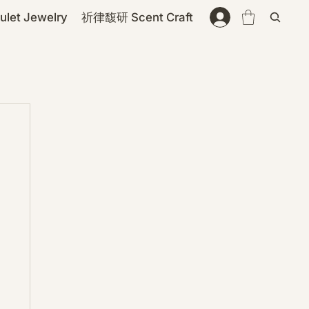
et Jewelry
祈律馥研 Scent Craft