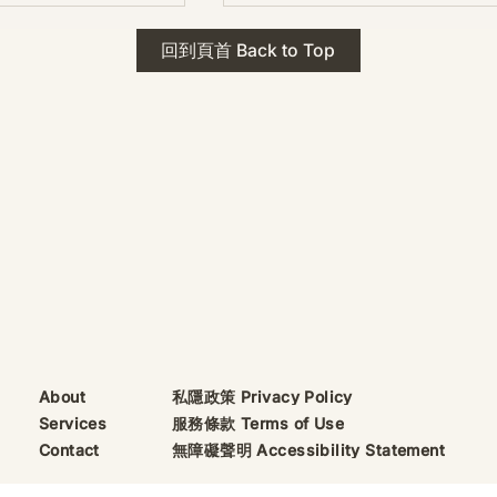
 · The Mark
2026年 貝加爾湖 行程
回到頁首 Back to Top
ks
藍色貝加爾湖經典6日行程
珠寶升級——刻字啟
（2026/8/9 出發）
敬告諸位善信， 泓臻
及委托出品的護身符珠
重要升級。 部份作
字印，記有金屬成色
——即 E Au750
999 25WS 那一行。
的聖允下，持有字印
日起可啟用以下祈禱
則不具此效力，亦不
——能印的，一定已
私隱政策 Privacy Policy
About
飯前或飯後皆可，無
服務條款 Terms of Use
Services
無障礙聲明 Accessibility Statement
Contact