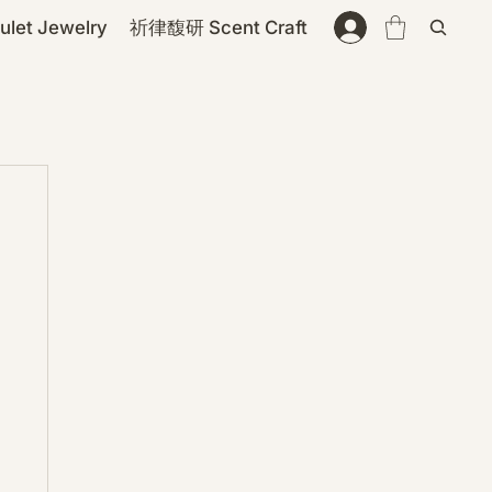
et Jewelry
祈律馥研 Scent Craft