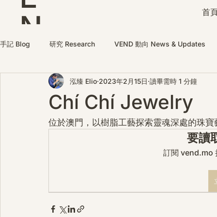
首頁
N
D
手記 Blog
研究 Research
VEND 動向 News & Updates
泓臻 Elio
2023年2月15日
讀畢需時 1 分鐘
Chí Chí Jewelry
位於澳門，以樹脂工藝探索靈魂深處的珠寶
要讀
訂閱 vend.