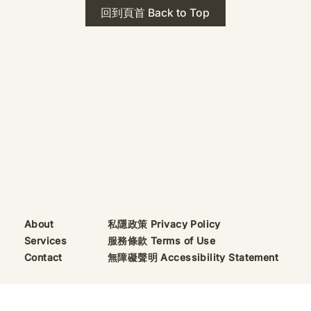
 · The Mark
2026年 貝加爾湖 行程
回到頁首 Back to Top
ks
藍色貝加爾湖經典6日行程
珠寶升級——刻字啟
（2026/8/9 出發）
敬告諸位善信， 泓臻
及委托出品的護身符珠
重要升級。 部份作
字印，記有金屬成色
——即 E Au750
999 25WS 那一行。
的聖允下，持有字印
日起可啟用以下祈禱
則不具此效力，亦不
——能印的，一定已
私隱政策 Privacy Policy
About
飯前或飯後皆可，無
服務條款 Terms of Use
Services
無障礙聲明 Accessibility Statement
Contact