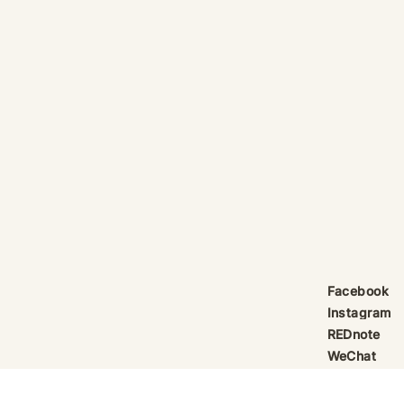
產品線更新：祈律馥研
護身符升級新解
Scentcraft, The Evolution
That Unloc
產品線更新：祈律馥研
公告｜護身符
Scentcraft 更名並非隨興而為，
動祈禱超渡 
而是工藝層次遞進後的一次悄然蛻
Elio 設計
變。 從五年前開始，由韓國線香
寶，迎來一項
製作與中式線香研習出發，歷經茶
品以激光銘刻
療香氣與芳療的探索；再由香薰治
與出品儀式節期
療天然精油香水，步入法式調香的
24OS、E Ti
殿堂。隨著每一次學習帶來的技術
在神靈董事會
積累，工藝層次亦隨之遞增。 結
的護身符，即
合巫術與魔法草藥的基礎，以及趨
文。無字印者
吉避凶的初心，這場關於植物氣息
接受事後補印
Facebook
創作已不再止於單純的香味，而是
經印上了。 
Instagram
揉合了日常生活所需功能、能量復
需任何形
REDnote
位與調香
WeChat