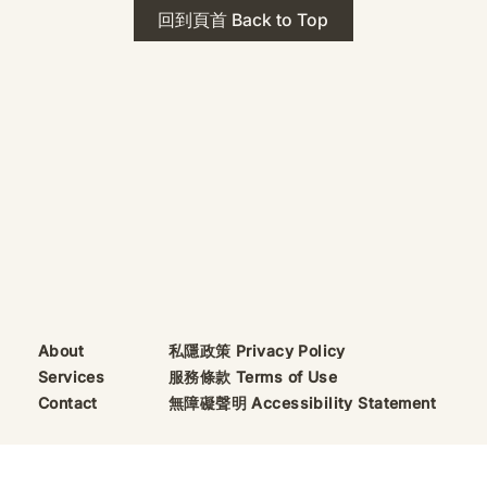
 · The Mark
2026年 貝加爾湖 行程
回到頁首 Back to Top
ks
藍色貝加爾湖經典6日行程
珠寶升級——刻字啟
（2026/8/9 出發）
敬告諸位善信， 泓臻
及委托出品的護身符珠
重要升級。 部份作
字印，記有金屬成色
——即 E Au750
999 25WS 那一行。
的聖允下，持有字印
日起可啟用以下祈禱
則不具此效力，亦不
——能印的，一定已
私隱政策 Privacy Policy
About
飯前或飯後皆可，無
服務條款 Terms of Use
Services
無障礙聲明 Accessibility Statement
Contact