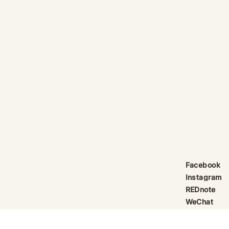
產品線更新：祈律馥研
護身符升級新解
Scentcraft, The Evolution
That Unloc
產品線更新：祈律馥研
公告｜護身符
Scentcraft 更名並非隨興而為，
動祈禱超渡 
而是工藝層次遞進後的一次悄然蛻
Elio 設計
變。 從五年前開始，由韓國線香
寶，迎來一項
製作與中式線香研習出發，歷經茶
品以激光銘刻
療香氣與芳療的探索；再由香薰治
與出品儀式節期
療天然精油香水，步入法式調香的
24OS、E Ti
殿堂。隨著每一次學習帶來的技術
在神靈董事會
積累，工藝層次亦隨之遞增。 結
的護身符，即
合巫術與魔法草藥的基礎，以及趨
文。無字印者
吉避凶的初心，這場關於植物氣息
接受事後補印
Facebook
創作已不再止於單純的香味，而是
經印上了。 
Instagram
揉合了日常生活所需功能、能量復
需任何形
REDnote
位與調香
WeChat