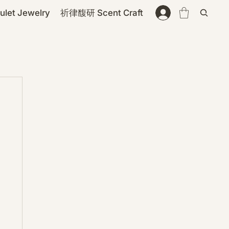
et Jewelry
祈律馥研 Scent Craft