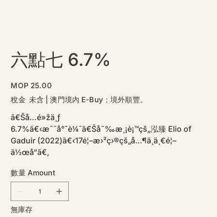
六點七 6.7%
價
MOP 25.00
格
稅金 未含
|
澳門境內 E-Buy；境外順豐。
ã€Šå…­é»žä¸ƒ
6.7%ã€‹æ˜¯å°ˆè¼¯ã€Šå˜‰æ¸¡è¡™çš„泓臻 Elio of
Gaduir (2022)ã€‹17é¦–æ›²ç›®çš„å…¶ä¸­ä¸€é¦–
ä½œå“ã€‚
數量 Amount
無庫存