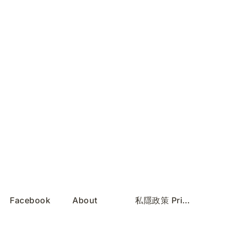
Facebook
About
私隱政策 Privacy Policy
Instagram
Services
服務條款 Terms of Use
REDnote
Contact
無障礙聲明 Accessibility Statement