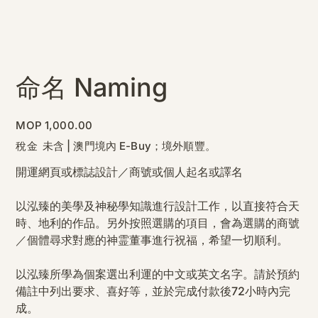
命名 Naming
價
MOP 1,000.00
格
稅金 未含
|
澳門境內 E-Buy；境外順豐。
開運網頁或標誌設計／商號或個人起名或譯名
以泓臻的美學及神秘學知識進行設計工作，以直接符合天
時、地利的作品。另外按照選購的項目，會為選購的商號
／個體尋求對應的神霊董事進行祝福，希望一切順利。
以泓臻所學為個案選出利運的中文或英文名字。請於預約
備註中列出要求、喜好等，並於完成付款後72小時內完
成。