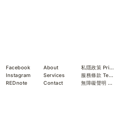
Facebook
About
私隱政策 Privacy Policy
Instagram
Services
服務條款 Terms of Use
REDnote
Contact
無障礙聲明 Accessibility Statement
WeChat