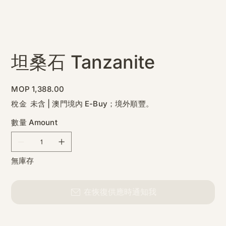
坦桑石 Tanzanite
價
MOP 1,388.00
格
稅金 未含
|
澳門境內 E-Buy；境外順豐。
數量 Amount
無庫存
在恢復供應時通知我