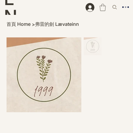
N
首頁 Home
弗雷的劍 Lævateinn
>
D