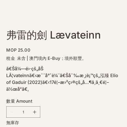
弗雷的劍 Lævateinn
價
MOP 25.00
格
稅金 未含
|
澳門境內 E-Buy；境外順豐。
ã€Šå¼—é›·çš„åŠ
LÃ¦vateinnã€‹æ˜¯å°ˆè¼¯ã€Šå˜‰æ¸¡è¡™çš„泓臻 Elio
of Gaduir (2022)ã€‹17é¦–æ›²ç›®çš„å…¶ä¸­ä¸€é¦–
ä½œå“ã€‚
數量 Amount
無庫存