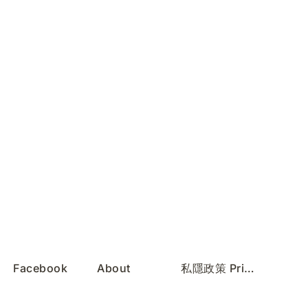
Facebook
About
私隱政策 Privacy Policy
Instagram
Services
服務條款 Terms of Use
REDnote
Contact
無障礙聲明 Accessibility Statement