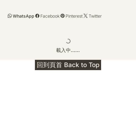
WhatsApp
Facebook
Pinterest
Twitter
載入中......
回到頁首 Back to Top