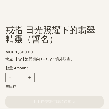
戒指 日光照耀下的翡翠
精靈（暫名）
價
MOP 11,800.00
格
稅金 未含
|
澳門境內 E-Buy；境外順豐。
數量 Amount
無庫存
在恢復供應時通知我