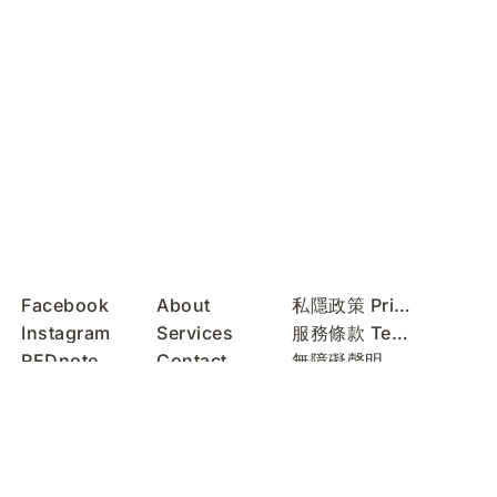
Facebook
About
私隱政策 Privacy Policy
Instagram
Services
服務條款 Terms of Use
REDnote
Contact
無障礙聲明 Accessibility Statement
WeChat