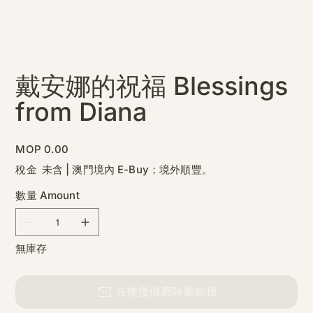
戴安娜的祝福 Blessings
from Diana
價
MOP 0.00
格
稅金 未含
|
澳門境內 E-Buy；境外順豐。
數量 Amount
無庫存
在恢復供應時通知我