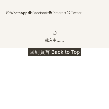
WhatsApp
Facebook
Pinterest
Twitter
載入中......
回到頁首 Back to Top