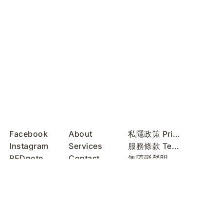
Facebook
About
私隱政策 Privacy Policy
Instagram
Services
服務條款 Terms of Use
REDnote
Contact
無障礙聲明 Accessibility Statement
WeChat