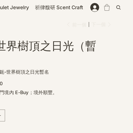
et Jewelry
祈律馥研 Scent Craft
下一個
前一個
 世界樹頂之日光（暫
U
鈪-世界樹頂之日光暫名
0
門境內 E-Buy；境外順豐。