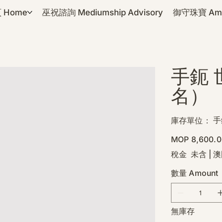
 Home
巫祝諮詢 Mediumship Advisory
御守珠寶 Amul
手鈪
名）
SK
手
庫存單位：
手
鈪-
價
MOP 8,600.0
世
格
界
樹
稅金 未含
|
澳
頂
之
數量 Amount
日
光
暫
名
無庫存