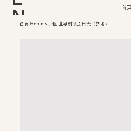
首頁
N
首頁 Home
手鈪 世界樹頂之日光（暫名）
>
D