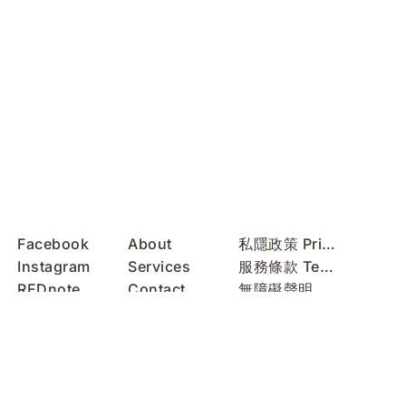
Facebook
About
私隱政策 Privacy Policy
Instagram
Services
服務條款 Terms of Use
REDnote
Contact
無障礙聲明 Accessibility Statement
WeChat