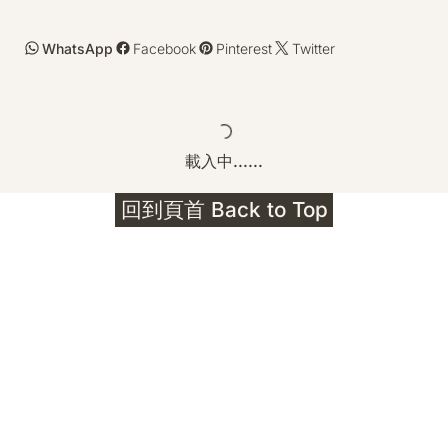
WhatsApp
Facebook
Pinterest
Twitter
載入中......
回到頁首 Back to Top