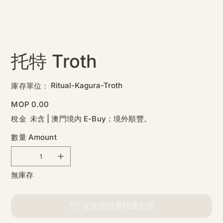
托特 Troth
SKU
Ritual-Kagura-Troth
庫存單位：
Ritual-
Kagura-
Troth
價
MOP 0.00
格
稅金 未含
|
澳門境內 E-Buy；境外順豐。
數量 Amount
無庫存
在恢復供應時通知我