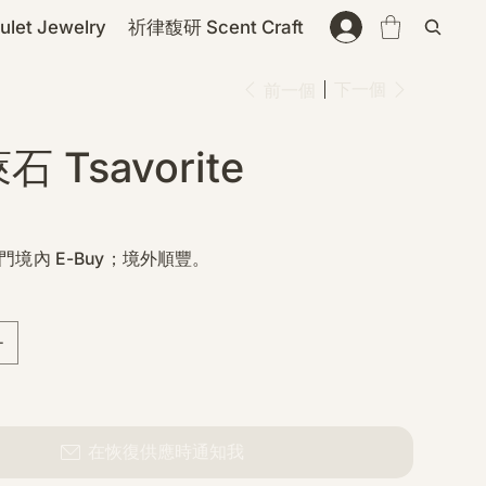
et Jewelry
祈律馥研 Scent Craft
下一個
前一個
 Tsavorite
門境內 E-Buy；境外順豐。
在恢復供應時通知我