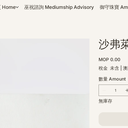
 Home
巫祝諮詢 Mediumship Advisory
御守珠寶 Amul
沙弗萊石
價
MOP 0.00
格
稅金 未含
|
澳
數量 Amount
無庫存