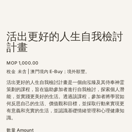
活出更好的人生自我檢討
計畫
價
MOP 1,000.00
格
稅金 未含
|
澳門境內 E-Buy；境外順豐。
活出更好的人生自我檢討計畫是一個由泓臻及其侍奉神霊
策劃的課程，旨在協助參加者進行自我檢討，探索個人潛
能，並實踐更美好的生活。透過該課程，參加者將學習如
何反思自己的生活、價值觀和目標，並採取行動來實現更
有意義和充實的生活，並認識基礎情緒管理和心理健康知
識。
數量 Amount