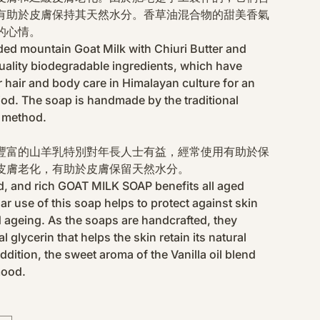
有助於皮膚保持其天然水分。香草油混合物的甜美香氣
的心情。
ded mountain Goat Milk with Chiuri Butter and
quality biodegradable ingredients, which have
 hair and body care in Himalayan culture for an
od. The soap is handmade by the traditional
 method.
豐富的山羊乳特別對年長人士有益，經常使用有助於保
皮膚老化，有助於皮膚保留天然水分。
d, and rich GOAT MILK SOAP benefits all aged
ar use of this soap helps to protect against skin
ageing. As the soaps are handcrafted, they
l glycerin that helps the skin retain its natural
ddition, the sweet aroma of the Vanilla oil blend
mood.