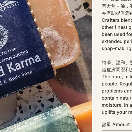
有天然甘油，
亦有助提升您
Crafters blen
other finest 
been used for
extended peri
soap-making
純淨、溫和、
護皮膚問題和
The pure, mil
people. Regul
problems and 
contain natura
moisture. In a
uplifts your 
數量 Amount