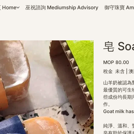
 Home
巫祝諮詢 Mediumship Advisory
御守珠寶 Amul
皂 So
價
MOP 80.00
格
稅金 未含
|
澳
山羊奶被認為
最優質的可生
些成份均長期
作。
Goat milk has
純淨、溫和、
皂有助於保護