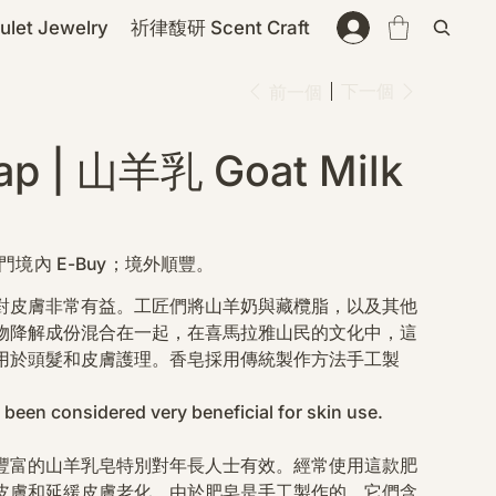
et Jewelry
祈律馥研 Scent Craft
下一個
前一個
ap | 山羊乳 Goat Milk
門境內 E-Buy；境外順豐。
對皮膚非常有益。工匠們將山羊奶與藏欖脂，以及其他
物降解成份混合在一起，在喜馬拉雅山民的文化中，這
用於頭髮和皮膚護理。香皂採用傳統製作方法手工製
 been considered very beneficial for skin use.
豐富的山羊乳皂特別對年長人士有效。經常使用這款肥
皮膚和延緩皮膚老化。由於肥皂是手工製作的，它們含