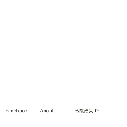
Facebook
About
私隱政策 Privacy Policy
Instagram
Services
服務條款 Terms of Use
REDnote
Contact
無障礙聲明 Accessibility Statement