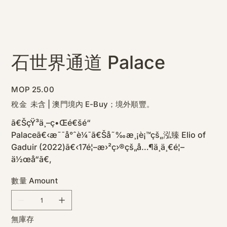
石世界通道 Palace
價
MOP 25.00
格
稅金 未含
|
澳門境內 E-Buy；境外順豐。
ã€ŠçŸ³ä¸–ç•Œé€šé“
Palaceã€‹æ˜¯å°ˆè¼¯ã€Šå˜‰æ¸¡è¡™çš„泓臻 Elio of
Gaduir (2022)ã€‹17é¦–æ›²ç›®çš„å…¶ä¸­ä¸€é¦–
ä½œå“ã€‚
數量 Amount
無庫存