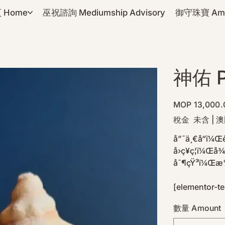
 Home
巫祝諮詢 Mediumship Advisory
御守珠寶 Amul
神佑 P
價
MOP 13,000.
格
稅金 未含
|
澳
å”¯ä¸€å“ï¼
å›ç¥ç¦ï¼Œ
å¯¶çŸ³ï¼Œæ
[elementor-t
數量 Amount