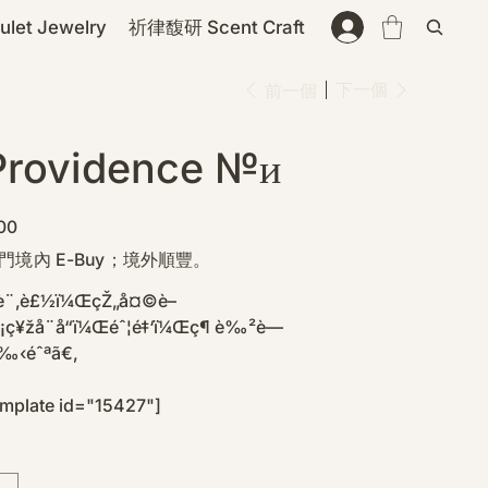
et Jewelry
祈律馥研 Scent Craft
下一個
前一個
rovidence №ᴎ
00
門境內 E-Buy；境外順豐。
Œè¨‚è£½ï¼ŒçŽ„å¤©è–
å¾¡ç¥žå¨å“ï¼Œéˆ¦é‡‘ï¼Œç¶ è‰²è—
‰‹éˆªã€‚
emplate id="15427"]