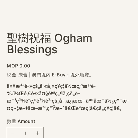
聖樹祝福 Ogham
Blessings
價
MOP 0.00
格
稅金 未含
|
澳門境內 E-Buy；境外順豐。
ä»¥æ³“è‡»çš„å·«å¸«ç¥ç¦ä½œç‚ºæ†‘è­
‰ï¼Œé‚€è«‹å¤§è‡ªç„¶ä¸­çš„è–
æ¨¹ç²¾éˆç‚ºè³¼è²·çš„å–„ä¿¡æœ¬äººåœ¨ä½¿ç”¨æ­
¤ç¬¦æ–‡åœ–æ™‚ç”Ÿæ•ˆã€Œè³œç¦ã€çš„ç¥ç¦ã€‚
數量 Amount