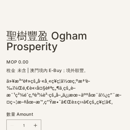
聖樹豐盈 Ogham
Prosperity
價
MOP 0.00
格
稅金 未含
|
澳門境內 E-Buy；境外順豐。
ä»¥æ³“è‡»çš„å·«å¸«ç¥ç¦ä½œç‚ºæ†‘è­
‰ï¼Œé‚€è«‹å¤§è‡ªç„¶ä¸­çš„è–
æ¨¹ç²¾éˆç‚ºè³¼è²·çš„å–„ä¿¡æœ¬äººåœ¨ä½¿ç”¨æ­
¤ç¬¦æ–‡åœ–æ™‚ç”Ÿæ•ˆã€Œè±ç››ã€çš„ç¥ç¦ã€‚
數量 Amount