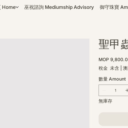
 Home
巫祝諮詢 Mediumship Advisory
御守珠寶 Amul
聖甲
價
MOP 9,800.0
格
稅金 未含
|
澳
數量 Amount
無庫存