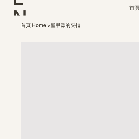
首頁
N
首頁 Home
聖甲蟲的夾扣
>
D