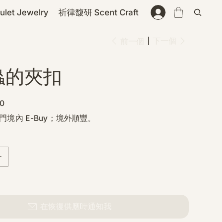
et Jewelry
祈律馥研 Scent Craft
下一個
前一個
蟲的夾扣
0
門境內 E-Buy；境外順豐。
在恢復供應時通知我