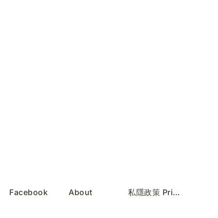
Facebook
About
私隱政策 Privacy Policy
Instagram
Services
服務條款 Terms of Use
REDnote
Contact
無障礙聲明 Accessibility Statement