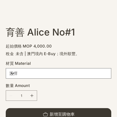
育善 Alice No#1
價
起始價格
MOP 4,000.00
格
稅金 未含
|
澳門境內 E-Buy；境外順豐。
材質 Material
數量 Amount
新增至購物車