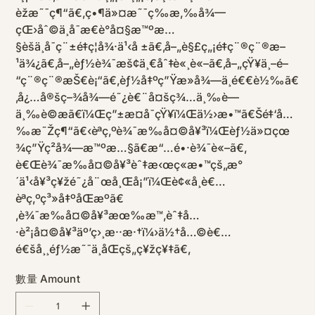
èžæ˜¯ç¶“ã€‚ç•¶ä»¤æ˜¯ç­‰æ‚‰å¾—
çŒ›åˆ©ä¸å¯æ€è­°å¤§æ™ºæ…
§èšä¸å¯ç¨±é‡ç¦å¾·ä¹‹å ±ã€‚å–„è§£ç„¡é‡ç¨®ç¨®æ–
¹ä¾¿ã€‚å–„èƒ½è¾¯æš¢ä¸€åˆ‡è«¸è«–ã€‚å–„çŸ¥ä¸–é–
“ç¨®ç¨®æŠ€è¡“ã€‚èƒ½å‡ºç”Ÿæ­»å¾—ä¸é€€è½‰ã€
‚å¿…å®šç–¾å¾—é˜¿è€¨å¤šç¾…ä¸‰è—
ä¸‰è©æã€ï¼Œç”±æ­¤å¯çŸ¥ï¼Œä½›æ•™ã€Šé‡‘å…
‰æ˜Žç¶“ã€‹èªç‚ºè¾¯æ‰å¤©å¥³ï¼Œèƒ½ä»¤çœ
¾ç”Ÿç²å¾—æ™ºæ…§ã€æ“…é•·è¾¯è«–ã€‚
è€Œè¾¯æ‰å¤©å¥³èˆ‡æ‹œç«æ•™çš„æ°
´ä¹‹å¥³ç¥žé˜¿å¨œå¸Œå¡”ï¼Œè¢«å­¸è€…
èªç‚ºç³»å‡ºåŒæºã€
‚è¾¯æ‰å¤©å¥³æœ‰æ™‚èˆ‡å…
·è²¡å¤©å¥³äº’ç›¸æ··æ·†ï¼›ä½†å…©è€…
é€šå¸¸éƒ½æ˜¯ä¸åŒçš„ç¥žç¥‡ã€‚
數量 Amount