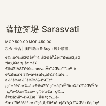
薩拉梵堤 Sarasvatī
原
促
MOP 500.00
MOP 450.00
始
銷
價
價
稅金 未含
|
澳門境內 E-Buy；境外順豐。
格
格
è¾¯æ‰å¤©å¥³ï¼ˆå¤©åŸŽé«”ï¼šà¤¸à¤
°à¤¸à¥à¤µà¤¤à¥
€ï¼ŒIASTï¼šsarasvatÄ«ï¼Œæ¨™æº–è—
èªžï¼šà½‘à½–à¾±à½„à½¦à¼‹à½…
à½“à¼‹à½˜à¼ï¼‰ï¼Œç°
¡ç¨±è¾¯æ‰å¤©ï¼Œåˆç¨±å¦™éŸ³å¤©å¥³ï¼ŒéŸ³è­
¯ç‚ºè–©æ‹‰æ–¯ç“¦è’‚ã€å¨‘ç¾…
å®¤ä¼åº•ï¼Œæ˜¯å©†ç¾…é–
€æ•™ã€å°åº¦æ•™çš„ä¸€å€‹é‡è¦å¥³ç¥žï¼Œä»£è¡¨ç€