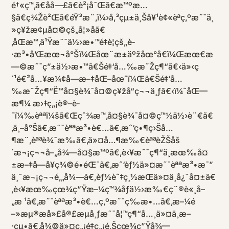
é†«ç™‚ã€å­å—£ã€è²¡å¯Œã€æ™ºæ…
§ã€ç¾Žè²Œã€éŸ³æ¨‚ï¼›å‚³çµ±ä¸Šå¥¹è¢«èªç‚ºæ˜¯ä¸
»ç¥žæ¢µå¤©çš„å¦»å­ã€
‚åŒæ™‚ä¹Ÿæ˜¯ä½›æ•™é‡è¦çš„è­
·æ³•å’Œæœ¬å°Šï¼Œåœ¨æ±äºžåœ°å€ï¼Œæœ€æ
—©æ˜¯ç”±ä½›æ•™ã€Šé‡‘å…‰æ˜Žç¶“ã€‹ä»‹ç
´¹é€²å…¥æ¼¢å­—æ–‡åŒ–åœˆï¼Œã€Šé‡‘å…
‰æ˜Žç¶“Ë™å¤§è¾¯å¤©ç¥žå“ç¬¬ä¸ƒã€‹ï¼ˆåŒ—
æ¶¼ æ›‡ç„¡è®–è­
¯ï¼‰èªªï¼šã€Œçˆ¾æ™‚å¤§è¾¯å¤©ç™½ä½›è¨€ã€
‚ä¸–å°Šã€‚æ˜¯èªªæ³•è€…ã€‚æˆ‘ç•¶ç›Šå…
¶æ¨‚èªªè¾¯æ‰ã€‚ä»¤å…¶æ‰€èªªèŽŠåš
´æ¬¡ç¬¬å–„å¾—å¤§æ™ºã€‚è‹¥æ˜¯ç¶“ä¸­æœ‰å¤
±æ–‡å­—å¥ç¾©é•éŒ¯ã€‚æˆ‘èƒ½ä»¤æ˜¯èªªæ³•æ¯”
ä¸˜æ¬¡ç¬¬é‚„å¾—ã€‚èƒ½èˆ‡ç¸½æŒä»¤ä¸å¿˜å¤±ã€
‚è‹¥æœ‰çœ¾ç”Ÿæ–¼ç™¾åƒä½›æ‰€ç¨®è«¸å–
„æ ¹ã€‚æ˜¯èªªæ³•è€…ç‚ºæ˜¯ç­‰æ•…ã€‚æ–¼é
–»æµ®æå»£å®£æµå¸ƒæ˜¯å¦™ç¶“å…¸ä»¤ä¸æ–
·çµ•ã€‚å¾©ä»¤ç„¡é‡ç„¡é‚Šçœ¾ç”Ÿå¾—