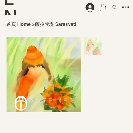
N
首頁 Home
薩拉梵堤 Sarasvatī
>
D