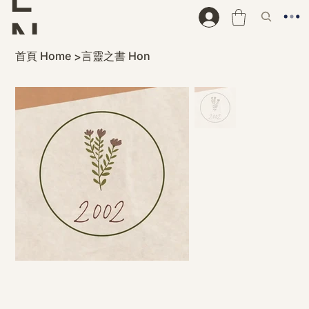
N
首頁 Home
言靈之書 Hon
>
D