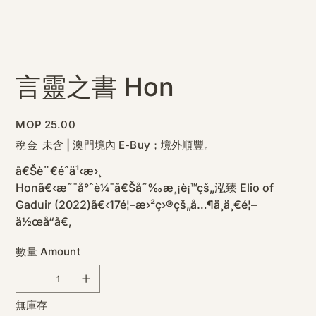
言靈之書 Hon
價
MOP 25.00
格
稅金 未含
|
澳門境內 E-Buy；境外順豐。
ã€Šè¨€éˆä¹‹æ›¸
Honã€‹æ˜¯å°ˆè¼¯ã€Šå˜‰æ¸¡è¡™çš„泓臻 Elio of
Gaduir (2022)ã€‹17é¦–æ›²ç›®çš„å…¶ä¸­ä¸€é¦–
ä½œå“ã€‚
數量 Amount
無庫存