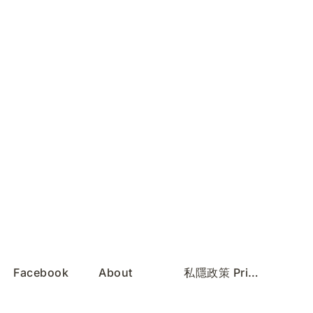
Facebook
About
私隱政策 Privacy Policy
Instagram
Services
服務條款 Terms of Use
REDnote
Contact
無障礙聲明 Accessibility Statement