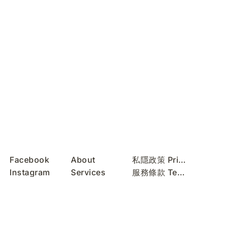
Facebook
About
私隱政策 Privacy Policy
Instagram
Services
服務條款 Terms of Use
REDnote
Contact
無障礙聲明 Accessibility Statement
WeChat