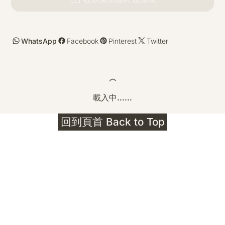
WhatsApp
Facebook
Pinterest
Twitter
載入中......
回到頁首 Back to Top