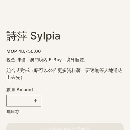
詩萍 Sylpia
價
MOP 48,750.00
格
稅金 未含
|
澳門境內 E-Buy；境外順豐。
組合式對戒（唔可以公佈更多資料著，要遲啲等人地送咗
出去先）
數量 Amount
無庫存
在恢復供應時通知我