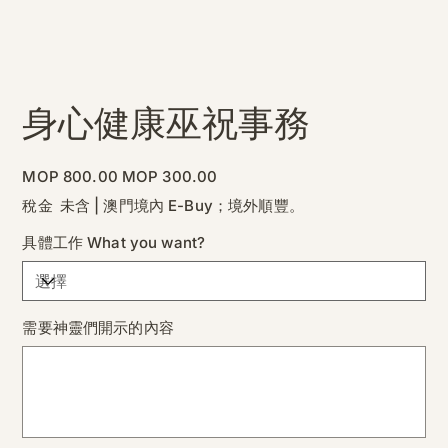
身心健康巫祝事務
原
促
MOP 800.00
MOP 300.00
始
銷
價
價
稅金 未含
|
澳門境內 E-Buy；境外順豐。
格
格
具體工作 What you want?
需要神靈們開示的內容
最
多
500
個
字
元。