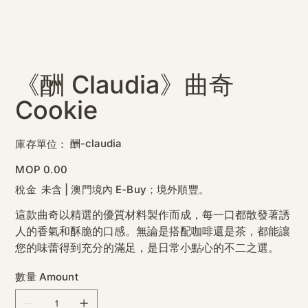
《酬 Claudia》曲奇
Cookie
SKU
酬-claudia
庫存單位：
酬-
claudia
價
MOP 0.00
格
稅金 未含
|
澳門境內 E-Buy；境外順豐。
這款曲奇以精選的優質材料製作而成，每一口都散發著誘
人的香氣和酥脆的口感。無論是搭配咖啡還是茶，都能讓
您的味蕾得到充分的滿足，是日常小點心的不二之選。
數量 Amount