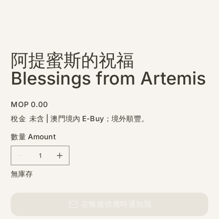
阿提蜜斯的祝福
Blessings from Artemis
價
MOP 0.00
格
稅金 未含
|
澳門境內 E-Buy；境外順豐。
數量 Amount
無庫存
在恢復供應時通知我