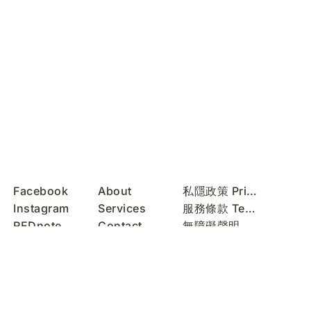
Facebook
About
私隱政策 Privacy Policy
Instagram
Services
服務條款 Terms of Use
REDnote
Contact
無障礙聲明 Accessibility Statement
WeChat