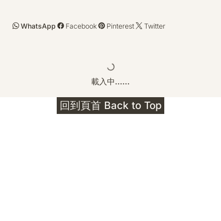
WhatsApp
Facebook
Pinterest
Twitter
載入中......
回到頁首 Back to Top