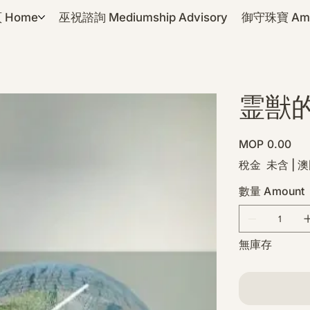
 Home
巫祝諮詢 Mediumship Advisory
御守珠寶 Amul
霊獣的祝
價
MOP 0.00
格
稅金 未含
|
澳
數量 Amount
無庫存