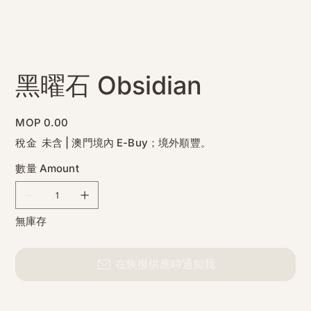
黑曜石 Obsidian
價
MOP 0.00
格
稅金 未含
|
澳門境內 E-Buy；境外順豐。
數量 Amount
無庫存
在恢復供應時通知我