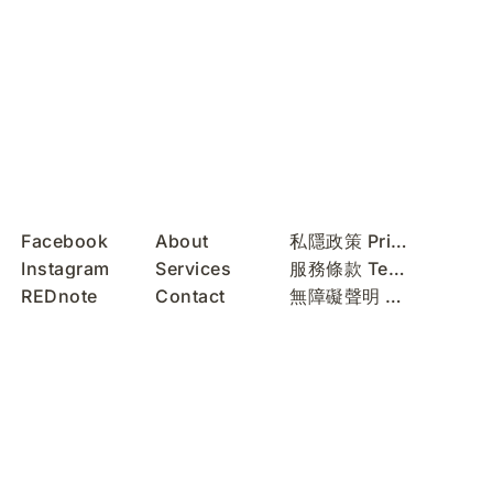
Facebook
About
私隱政策 Privacy Policy
Instagram
Services
服務條款 Terms of Use
REDnote
Contact
無障礙聲明 Accessibility Statement
WeChat