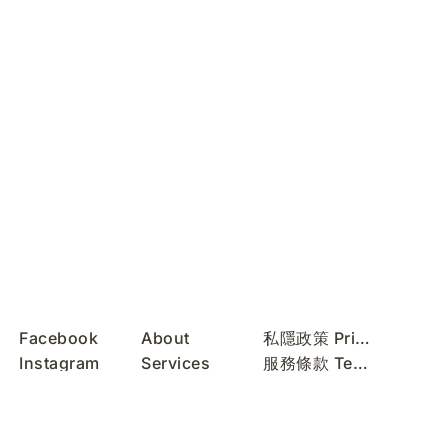
Facebook
About
私隱政策 Privacy Policy
Instagram
Services
服務條款 Terms of Use
REDnote
Contact
無障礙聲明 Accessibility Statement
WeChat