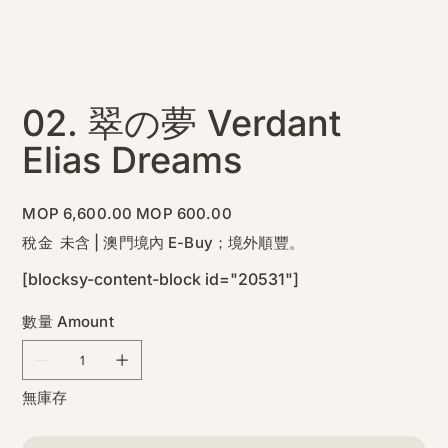
02. 翠の夢 Verdant
Elias Dreams
原
促
MOP 6,600.00
MOP 600.00
始
銷
價
價
稅金 未含
|
澳門境內 E-Buy；境外順豐。
格
格
[blocksy-content-block id="20531"]
數量 Amount
無庫存