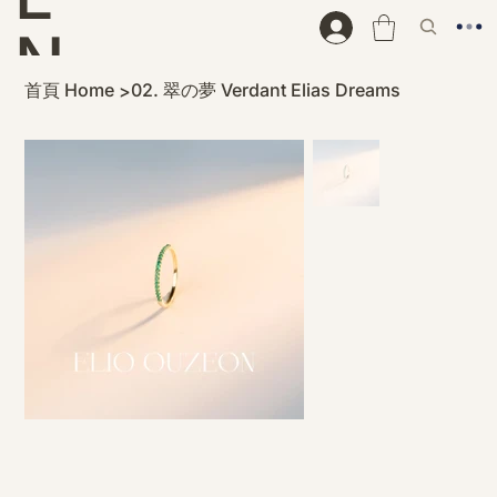
N
首頁 Home
02. 翠の夢 Verdant Elias Dreams
>
D