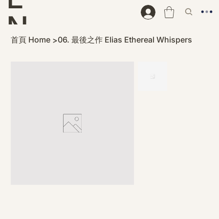
N
首頁 Home
06. 最後之作 Elias Ethereal Whispers
>
D