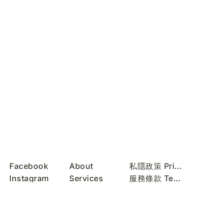
Facebook
About
私隱政策 Privacy Policy
Instagram
Services
服務條款 Terms of Use
REDnote
Contact
無障礙聲明 Accessibility Statement
WeChat