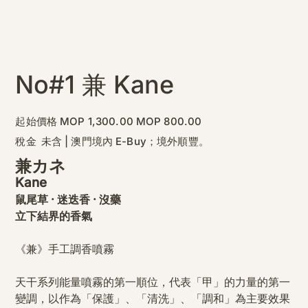
No#1 兼 Kane
原
促
起始價格
MOP 1,300.00
MOP 800.00
始
銷
價
價
稅金 未含
|
澳門境內 E-Buy；境外順豐。
格
格
兼カネ
Kane
鼠尾草 ‧ 迷迭香 ‧ 沒藥
立下結界的香氣
《兼》手工調香噴霧
天干系列能量噴霧的第一順位，代表「甲」的力量的第一
變調，以作為「保護」、「清洗」、「調和」為主要效果