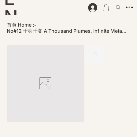
N
首頁 Home
>
D
No#12 千羽千変 A Thousand Plumes, Infinite Metamorphoses