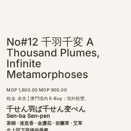
No#12 千羽千変 A
Thousand Plumes,
Infinite
Metamorphoses
原
促
MOP 1,600.00
MOP 900.00
始
銷
價
價
稅金 未含
|
澳門境內 E-Buy；境外順豐。
格
格
千せん羽ば千せん变ぺん
Sen-ba Sen-pen
茶樹 ‧ 迷迭香 ‧ 金盞花 ‧ 岩蘭草 ‧ 艾草
女上司下班後的香氣