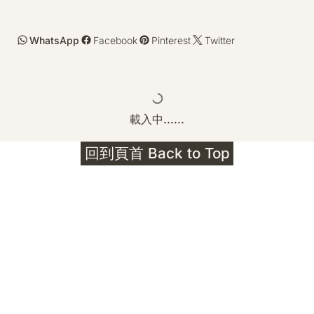
WhatsApp
Facebook
Pinterest
Twitter
載入中......
回到頁首 Back to Top