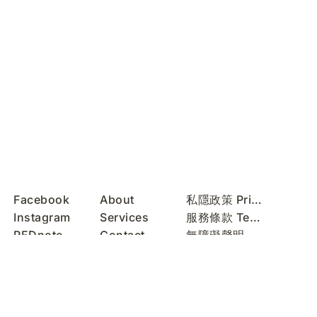
Facebook
About
私隱政策 Privacy Policy
Instagram
Services
服務條款 Terms of Use
REDnote
Contact
無障礙聲明 Accessibility Statement
WeChat