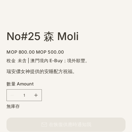
No#25 森 Moli
原
促
MOP 800.00
MOP 500.00
始
銷
價
價
稅金 未含
|
澳門境內 E-Buy；境外順豐。
格
格
瑞安儂女神提供的安睡配方祝福。
數量 Amount
無庫存
在恢復供應時通知我