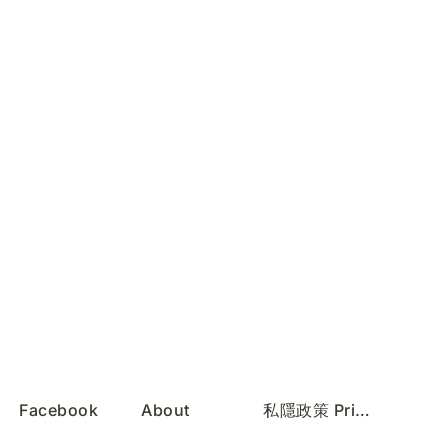
Facebook
About
私隱政策 Privacy Policy
Instagram
Services
服務條款 Terms of Use