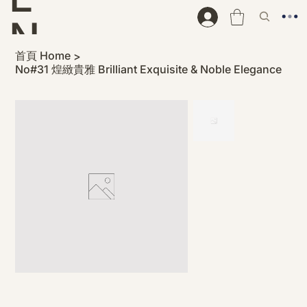
N
首頁 Home
>
D
No#31 煌緻貴雅 Brilliant Exquisite & Noble Elegance