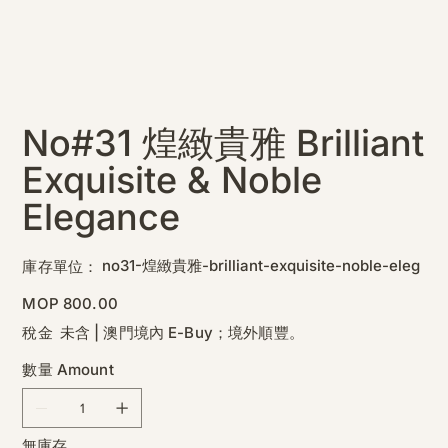
No#31 煌緻貴雅 Brilliant
Exquisite & Noble
Elegance
SKU
no31-煌緻貴雅-brilliant-exquisite-noble-eleg
庫存單位：
no31-
煌
緻
價
MOP 800.00
貴
格
雅-
稅金 未含
|
澳門境內 E-Buy；境外順豐。
brilliant-
exquisite-
noble-
數量 Amount
eleg
無庫存