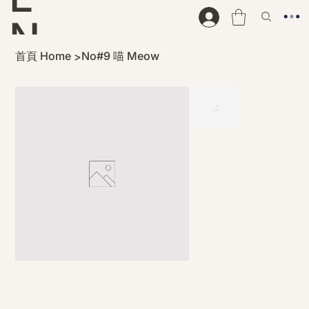
N
首頁 Home
No#9 喵 Meow
>
D