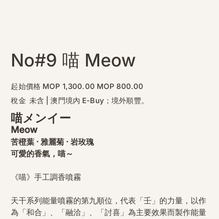
No#9 喵 Meow
原
促
起始價格
MOP 1,300.00
MOP 800.00
始
銷
價
價
稅金 未含
|
澳門境內 E-Buy；境外順豐。
格
格
喵メンイー
Meow
苦橙葉 ‧ 雅麗菊 ‧ 岩玫瑰
可愛的香氣，喵～
《喵》手工調香噴霧
天干系列能量噴霧的第九順位，代表「壬」的力量，以作
為「和合」、「融洽」、「討喜」為主要效果而製作能量