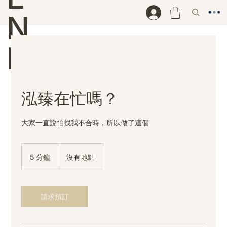
N
D
泓臻在忙嗎？
大家一直說怕找我不合時，所以做了這個
5 分鐘
5
沒有地點
分
鐘
請求預訂