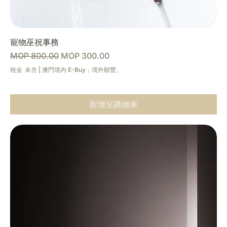
寵物巫祝事務
一般價格
促銷價格
MOP 800.00
MOP 300.00
稅金 未含
|
澳門境內 E-Buy；境外順豐。
新增至購物車