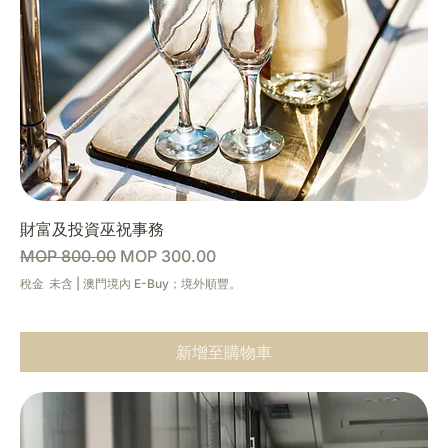
財富及投資巫祝事務
一般價格
促銷價格
MOP 800.00
MOP 300.00
稅金 未含
|
澳門境內 E-Buy；境外順豐。
新增至購物車