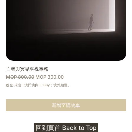
亡者與冥界巫祝事務
一般價格
促銷價格
MOP 800.00
MOP 300.00
稅金 未含
|
澳門境內 E-Buy；境外順豐。
新增至購物車
回到頁首 Back to Top