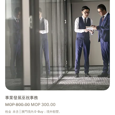
事業發展巫祝事務
一般價格
促銷價格
MOP 800.00
MOP 300.00
稅金 未含
|
澳門境內 E-Buy；境外順豐。