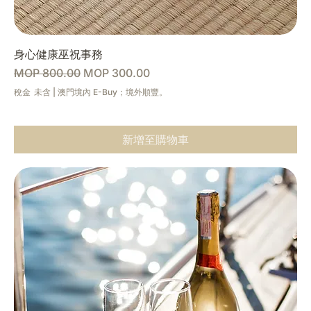
身心健康巫祝事務
一般價格
促銷價格
MOP 800.00
MOP 300.00
稅金 未含
|
澳門境內 E-Buy；境外順豐。
新增至購物車