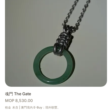
魂門 The Gate
價格
MOP 8,530.00
稅金 未含
|
澳門境內 E-Buy；境外順豐。