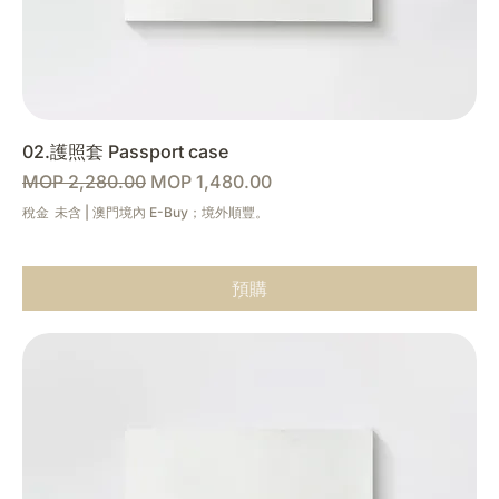
02.護照套 Passport case
一般價格
促銷價格
MOP 2,280.00
MOP 1,480.00
稅金 未含
|
澳門境內 E-Buy；境外順豐。
預購