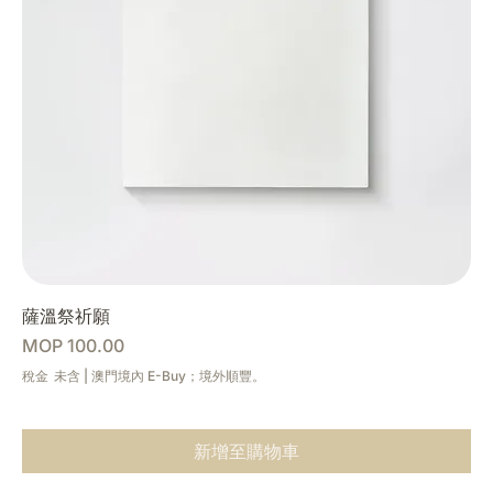
薩溫祭祈願
價格
MOP 100.00
稅金 未含
|
澳門境內 E-Buy；境外順豐。
新增至購物車