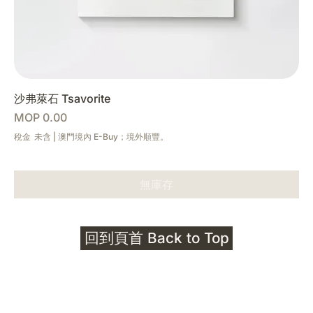
沙弗萊石 Tsavorite
價格
MOP 0.00
稅金 未含
|
澳門境內 E-Buy；境外順豐。
無庫存
回到頁首 Back to Top