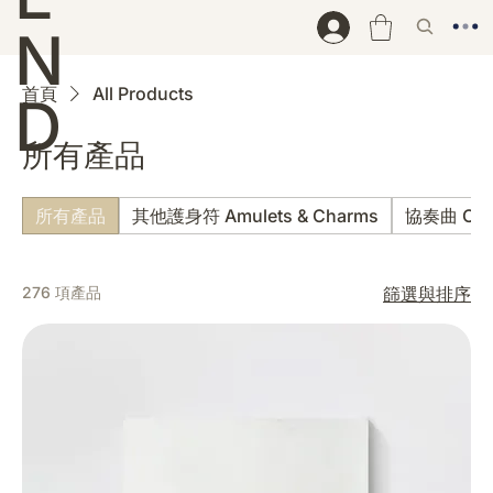
N
首頁
All Products
D
所有產品
所有產品
其他護身符 Amulets & Charms
協奏曲 Con
276 項產品
篩選與排序