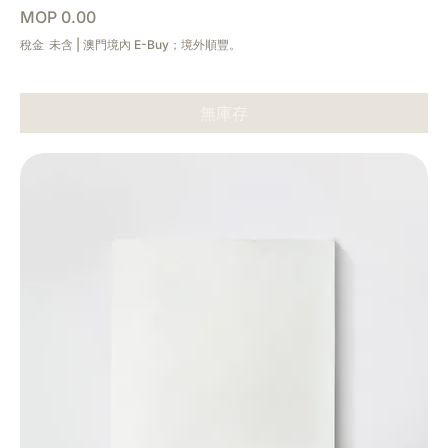
價格
MOP 0.00
稅金 未含
|
澳門境內 E-Buy；境外順豐。
無庫存