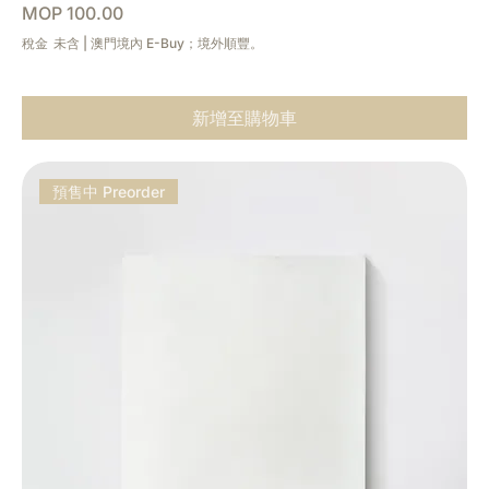
價格
MOP 100.00
稅金 未含
|
澳門境內 E-Buy；境外順豐。
新增至購物車
預售中 Preorder