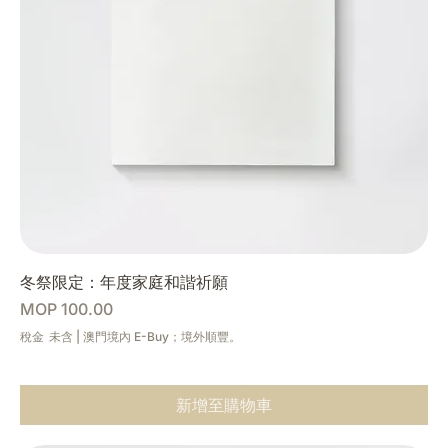
冬祭限定：年度家庭和諧祈願
價格
MOP 100.00
稅金 未含
|
澳門境內 E-Buy；境外順豐。
新增至購物車