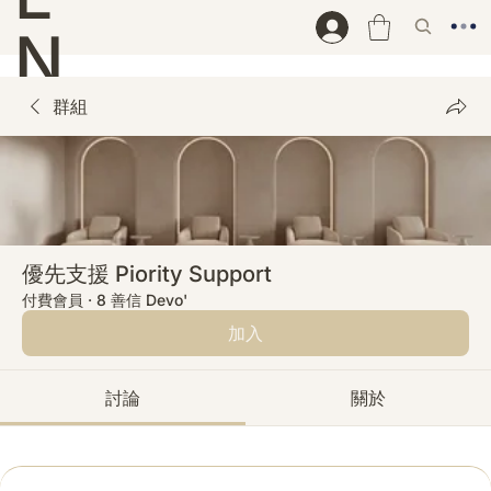
N
D
群組
優先支援 Piority Support
付費會員
·
8 善信 Devo'
加入
討論
關於