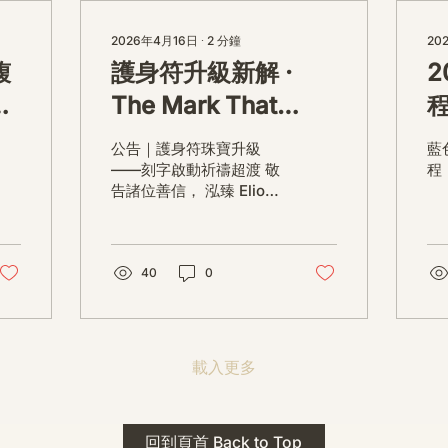
2026年4月16日
∙
2
分鐘
20
馥
護身符升級新解 ·
2
e
The Mark That
Unlocks
公告｜護身符珠寶升級
藍
——刻字啟動祈禱超渡 敬
程（
告諸位善信， 泓臻 Elio
設計及委托出品的護身符
珠寶，迎來一項重要升
級。 部份作品以激光銘刻
字印，記有金屬成色與出
40
0
品儀式節期——即 E
Au750 24OS、E Ti999
25WS 那一行。 在神靈董
事會的聖允下，持有字印
載入更多
的護身符，即日起可啟用
以下祈禱文。無字印者則
不具此效力，亦不接受事
後補印——能印的，一定
回到頁首 Back to Top