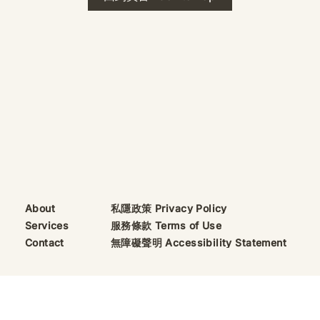
已經印上了。 飯前或飯後
皆可，無需任何形式，心
中默念—— 「草木諸靈，
感恩你們，願爾安寧。」
你吃下的每一口，曾經是
活著的動物或植物。這句
話，是謝意，也是送行。
橋，就搭好了。 以最少的
巫力做最大的事——即使
是麻瓜，也能好好感謝大
地的恩惠，超渡餐盤上的
亡靈。 ⚠️ 請注意：此法
只限處理餐桌上的食物。
切勿拿去墳場做超渡，會
私隱政策 Privacy Policy
About
被亡魂恥笑的。 — 泓臻
服務條款 Terms of Use
Services
Elio Announcement |
無障礙聲明 Accessibility Statement
Contact
Amulet Jewelry
Upgrade — Engraved
for Prayer & Passage
To all beloved, Elio's
Amulet Jewelry
5 by VEND S.U.Lda.. Built on
Wix Studio