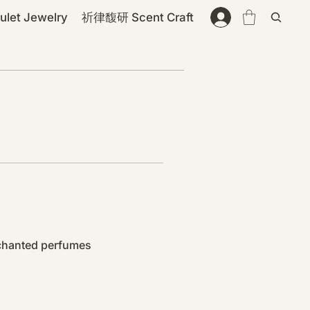
et Jewelry
祈律馥研 Scent Craft
nchanted perfumes