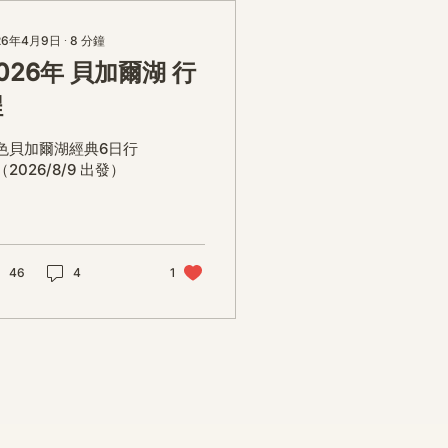
26年4月9日
∙
8
分鐘
026年 貝加爾湖 行
程
色貝加爾湖經典6日行
2026/8/9 出發）
46
4
1