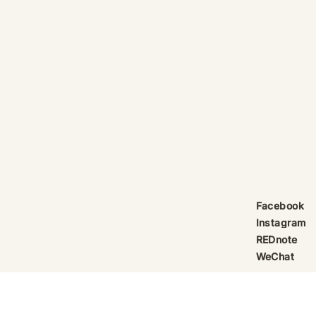
單純的香味，而是揉合了
日常生活所需功能、能量
復位與調香美學的體系。
《祈律馥研》 祈 (Kei4)：
是祝禱，亦是每個人對美
好未來的期許。將趨吉避
凶的初心注入配方，讓香
氣帶有守護與祝福的底
色。 律 (Leot6)：是調整
頻率，亦是趨吉避凶的策
略。將混亂的弦律引導至
和諧平衡的狀態，理順生
活的節奏。 馥 (Fuk1)：取
名自對現代香水結構有深
Facebook
遠貢獻的「馥奇調
Instagram
(Fougère)」。它是香氣
REDnote
的極致修辭，亦隱含了
WeChat
「福」字這一個同音字取
其祥瑞之意。 研 (Jin4)：
是深耕研究。從原料選擇
到多功能配方的融合，每
© 202