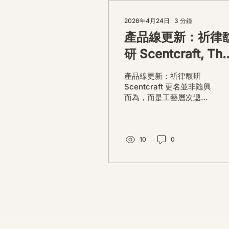
2026年4月24日
∙
3
分鐘
產品線更新：祈律
研 Scentcraft, Th
Evolution
產品線更新：祈律馥研
Scentcraft 更名並非隨興
而為，而是工藝層次遞進
後的一次悄然蛻變。 從五
年前開始，由韓國線香製
作與中式線香研習出發，
歷經茶療香氣與芳療的探
10
0
索；再由香薰治療天然精
油香水，步入法式調香的
殿堂。隨著每一次學習帶
來的技術積累，工藝層次
亦隨之遞增。 結合巫術與
魔法草藥的基礎，以及趨
吉避凶的初心，這場關於
植物氣息創作已不再止於