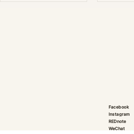
產品線更新：祈律馥研
護身符升級新解
Scentcraft, The Evolution
That Unloc
產品線更新：祈律馥研
公告｜護身符
Scentcraft 更名並非隨興而為，
動祈禱超渡 
而是工藝層次遞進後的一次悄然蛻
Elio 設計
變。 從五年前開始，由韓國線香
寶，迎來一項
製作與中式線香研習出發，歷經茶
品以激光銘刻
療香氣與芳療的探索；再由香薰治
與出品儀式節期
療天然精油香水，步入法式調香的
24OS、E Ti
殿堂。隨著每一次學習帶來的技術
在神靈董事會
積累，工藝層次亦隨之遞增。 結
的護身符，即
合巫術與魔法草藥的基礎，以及趨
文。無字印者
吉避凶的初心，這場關於植物氣息
接受事後補印
Facebook
創作已不再止於單純的香味，而是
經印上了。 
Instagram
揉合了日常生活所需功能、能量復
需任何形
REDnote
位與調香
WeChat