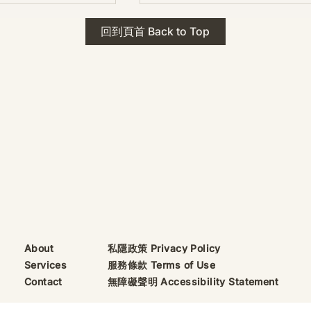
 · The Mark
2026年 貝加爾湖 行程
回到頁首 Back to Top
ks
藍色貝加爾湖經典6日行程
珠寶升級——刻字啟
（2026/8/9 出發）
敬告諸位善信， 泓臻
及委托出品的護身符珠
重要升級。 部份作
字印，記有金屬成色
——即 E Au750
999 25WS 那一行。
的聖允下，持有字印
日起可啟用以下祈禱
則不具此效力，亦不
——能印的，一定已
私隱政策 Privacy Policy
About
飯前或飯後皆可，無
服務條款 Terms of Use
Services
無障礙聲明 Accessibility Statement
Contact