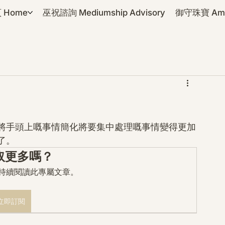
 Home
巫祝諮詢 Mediumship Advisory
御守珠寶 Amul
將手頭上嘅事情簡化將要集中處理嘅事情變得更加
了。
取更多嗎？
mo 持續閱讀此專屬文章。
立即訂閱