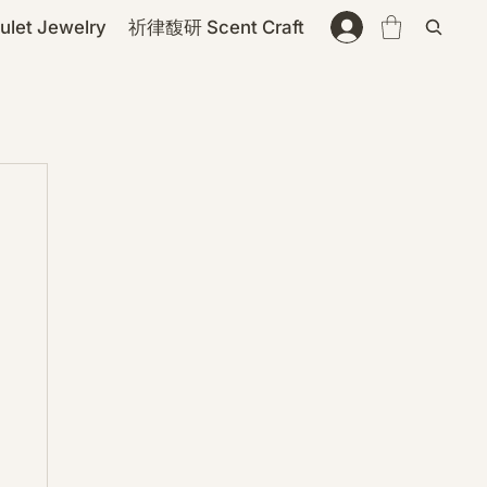
et Jewelry
祈律馥研 Scent Craft