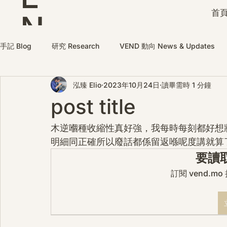
首頁
N
D
手記 Blog
研究 Research
VEND 動向 News & Updates
泓臻 Elio
2023年10月24日
讀畢需時 1 分鐘
post title
木逆嗰種收縮性真好強，我每時每刻都好想
明細同正確所以廢話都係留返喺呢度講就算
要讀
訂閱 vend.