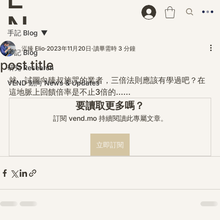
N
手記 Blog
D
泓臻 Elio
2023年11月20日
讀畢需時 3 分鐘
手記 Blog
post title
研究 Research
就，試圖向臻叔施咒的業者，三倍法則應該有學過吧？在
VEND 動向 News & Updates
這地脈上回饋倍率是不止3倍的......
要讀取更多嗎？
訂閱 vend.mo 持續閱讀此專屬文章。
立即訂閱