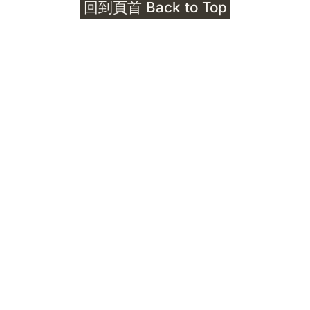
回到頁首 Back to Top
Unlocks
公告｜護身符珠寶升級——刻字啟動祈禱超渡 敬
告諸位善信， 泓臻 Elio 設計及委托出品的護身
符珠寶，迎來一項重要升級。 部份作品以激光銘
刻字印，記有金屬成色與出品儀式節期——即 E
Au750 24OS、E Ti999 25WS 那一行。 在神
靈董事會的聖允下，持有字印的護身符，即日起
可啟用以下祈禱文。無字印者則不具此效力，亦
不接受事後補印——能印的，一定已經印上了。
飯前或飯後皆可，無需任何形