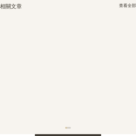
查看全部
相關文章
護身符升級新解 · The Mark That